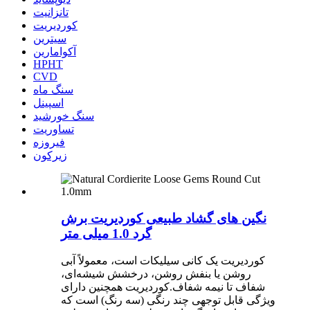
تانزانیت
کوردیریت
سیترین
آکوامارین
HPHT
CVD
سنگ ماه
اسپینل
سنگ خورشید
تساوریت
فیروزه
زیرکون
نگین های گشاد طبیعی کوردیریت برش
گرد 1.0 میلی متر
کوردیریت یک کانی سیلیکات است، معمولاً آبی
روشن یا بنفش روشن، درخشش شیشه‌ای،
شفاف تا نیمه شفاف.کوردیریت همچنین دارای
ویژگی قابل توجهی چند رنگی (سه رنگ) است که