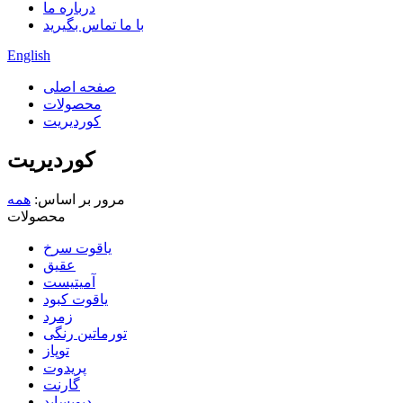
درباره ما
با ما تماس بگیرید
English
صفحه اصلی
محصولات
کوردیریت
کوردیریت
مرور بر اساس:
همه
محصولات
یاقوت سرخ
عقیق
آمیتیست
یاقوت کبود
زمرد
تورماتین رنگی
توپاز
پریدوت
گارنت
دیوپساید