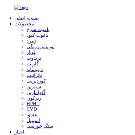
صفحه اصلی
محصولات
یاقوت سرخ
یاقوت کبود
زمرد
تورماتین رنگی
توپاز
پریدوت
گارنت
دیوپساید
تانزانیت
کوردیریت
سیترین
آکوامارین
زیرکون
HPHT
CVD
عقیق
اسپینل
سنگ خورشید
اخبار