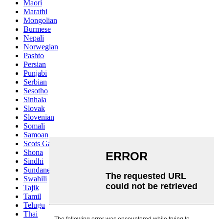
Maori
Marathi
Mongolian
Burmese
Nepali
Norwegian
Pashto
Persian
Punjabi
Serbian
Sesotho
Sinhala
Slovak
Slovenian
Somali
Samoan
Scots Gaelic
Shona
Sindhi
Sundanese
Swahili
Tajik
Tamil
Telugu
Thai