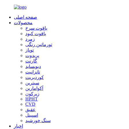
صفحه اصلی
محصولات
یاقوت سرخ
یاقوت کبود
زمرد
تورماتین رنگی
توپاز
پریدوت
گارنت
دیوپساید
تانزانیت
کوردیریت
سیترین
آکوامارین
زیرکون
HPHT
CVD
عقیق
اسپینل
سنگ خورشید
اخبار