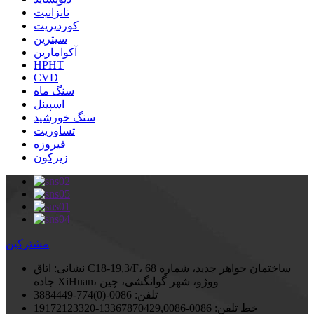
تانزانیت
کوردیریت
سیترین
آکوامارین
HPHT
CVD
سنگ ماه
اسپینل
سنگ خورشید
تساوریت
فیروزه
زیرکون
مشترکین
نشانی:
اتاق C18-19,3/F، ساختمان جواهر جدید، شماره 68
جاده XiHuan، ووژو، شهر گوانگشی، چین
تلفن:
0086-(0)774-3884449
خط تلفن:
0086-13367870429,0086-19172123320