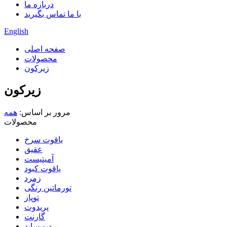
درباره ما
با ما تماس بگیرید
English
صفحه اصلی
محصولات
زیرکون
زیرکون
مرور بر اساس:
همه
محصولات
یاقوت سرخ
عقیق
آمیتیست
یاقوت کبود
زمرد
تورماتین رنگی
توپاز
پریدوت
گارنت
دیوپساید