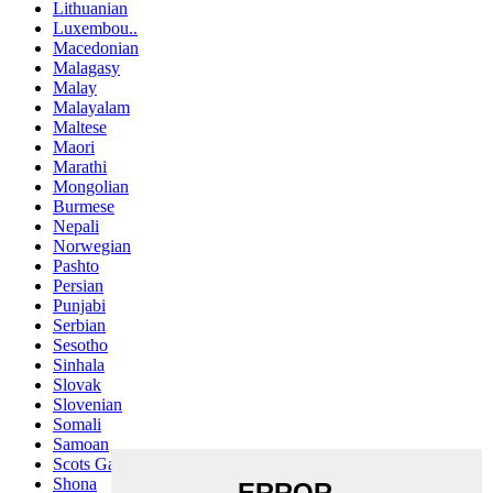
Lithuanian
Luxembou..
Macedonian
Malagasy
Malay
Malayalam
Maltese
Maori
Marathi
Mongolian
Burmese
Nepali
Norwegian
Pashto
Persian
Punjabi
Serbian
Sesotho
Sinhala
Slovak
Slovenian
Somali
Samoan
Scots Gaelic
Shona