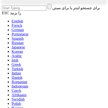
برای جستجو اینتر یا برای بستن
ESC را بزنید
English
French
German
Portuguese
Spanish
Russian
Japanese
Korean
Arabic
Irish
Greek
Turkish
Italian
Danish
Romanian
Indonesian
Czech
Afrikaans
Swedish
Polish
Basque