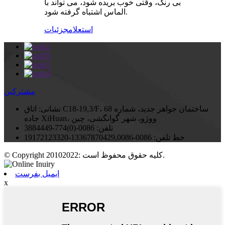
بی رنگ، وقتی خوب بریده شود، می تواند با
الماس اشتباه گرفته شود.
استعلام
جزئیات
مشترکین
نشانی:
اتاق C18-19,3/F، ساختمان جواهر جدید، شماره 68
جاده XiHuan، ووژو، شهر گوانگشی، چین
تلفن:
0086-(0)774-3884449
خط تلفن:
0086-13367870429,0086-19172123320
© Copyright 20102022: کلیه حقوق محفوظ است.
ایمیل بفرست
x