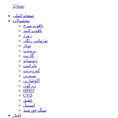
صفحه اصلی
محصولات
یاقوت سرخ
یاقوت کبود
زمرد
تورماتین رنگی
توپاز
پریدوت
گارنت
دیوپساید
تانزانیت
کوردیریت
سیترین
آکوامارین
زیرکون
HPHT
CVD
عقیق
اسپینل
سنگ خورشید
اخبار