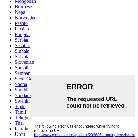
Mongolian
Burmese
Nepali
Norwegian
Pashto
Persian
Punjabi
Serbian
Sesotho
Sinhala
Slovak
Slovenian
Somali
Samoan
Scots Gaelic
Shona
Sindhi
Sundanese
Swahili
Tajik
Tamil
Telugu
Thai
Ukrainian
Urdu