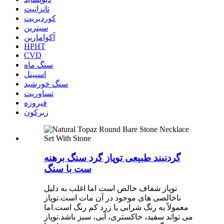
تانزانیت
کوردیریت
سیترین
آکوامارین
HPHT
CVD
سنگ ماه
اسپینل
سنگ خورشید
تساوریت
فیروزه
زیرکون
گردنبند طبیعی توپاز گرد سنگ برهنه
ست با سنگ
توپاز شفاف خالص است اما اغلب به دلیل
ناخالصی های موجود در آن مات است.توپاز
معمولاً به رنگ شرابی یا زرد کم رنگ است.اما
می تواند سفید، خاکستری، آبی، سبز باشد.توپاز