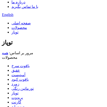
درباره ما
با ما تماس بگیرید
English
صفحه اصلی
محصولات
توپاز
توپاز
مرور بر اساس:
همه
محصولات
یاقوت سرخ
عقیق
آمیتیست
یاقوت کبود
زمرد
تورماتین رنگی
توپاز
پریدوت
گارنت
دیوپساید