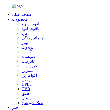
صفحه اصلی
محصولات
یاقوت سرخ
یاقوت کبود
زمرد
تورماتین رنگی
توپاز
پریدوت
گارنت
دیوپساید
تانزانیت
کوردیریت
سیترین
آکوامارین
زیرکون
HPHT
CVD
عقیق
اسپینل
سنگ خورشید
اخبار