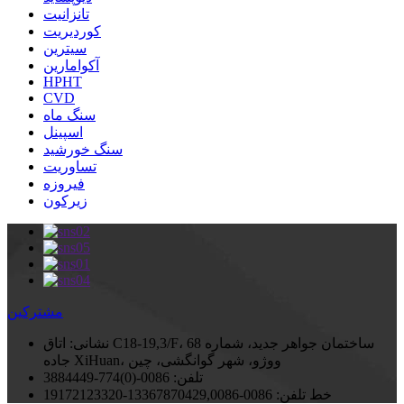
تانزانیت
کوردیریت
سیترین
آکوامارین
HPHT
CVD
سنگ ماه
اسپینل
سنگ خورشید
تساوریت
فیروزه
زیرکون
مشترکین
نشانی:
اتاق C18-19,3/F، ساختمان جواهر جدید، شماره 68
جاده XiHuan، ووژو، شهر گوانگشی، چین
تلفن:
0086-(0)774-3884449
خط تلفن:
0086-13367870429,0086-19172123320