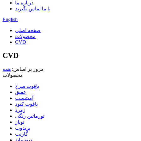
درباره ما
با ما تماس بگیرید
English
صفحه اصلی
محصولات
CVD
CVD
مرور بر اساس:
همه
محصولات
یاقوت سرخ
عقیق
آمیتیست
یاقوت کبود
زمرد
تورماتین رنگی
توپاز
پریدوت
گارنت
دیوپساید