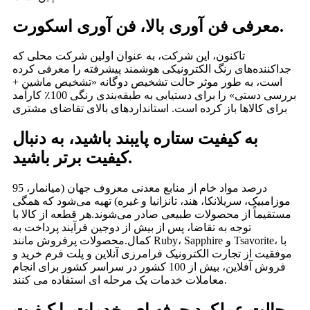
معرفی فن آوری بالا، فن آوری اسکورت.
تاکنون، این شرکت، به عنوان اولین شرکت محلی که
جداکننده‌های رنگ الکترونیکی هوشمند پیشرفته را معرفی کرده
است، به طور موثر حالت تشخیص دوگانه «تشخیص ماشین +
بررسی دستی» را برای دستیابی به طبقه‌بندی رنگی 100٪ کارآمد
برای کالاها باز کرده است. استانداردهای بالای تقاضای مشتری
به کیفیت ستاره پایبند باشید، به دنبال
کیفیت برتر باشید.
95 درصد مواد خام از منابع معدنی معروف جهان (میانمار،
موزامبیک، سریلانکا، هند، تانزانیا و غیره) تهیه می‌شود که همگی
مستقیماً از محصولات طبیعی صادر می‌شوند.هر قطعه از کالا با
توجه به تقاضا، پس از بیش از دوجین فرآیند پرداخت به
کمال.محصولات پرفروش مانند Ruby، Sapphire و Tsavorite، با
موفقیت از تجارت الکترونیک فرامرزی آنلاین و پلت فرم خرید و
فروش آفلاین، بیش از 100 کشور در سراسر کشور برای انجام
معاملات خدمات یک مرحله ای استفاده می کنند.