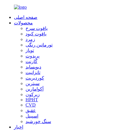
صفحه اصلی
محصولات
یاقوت سرخ
یاقوت کبود
زمرد
تورماتین رنگی
توپاز
پریدوت
گارنت
دیوپساید
تانزانیت
کوردیریت
سیترین
آکوامارین
زیرکون
HPHT
CVD
عقیق
اسپینل
سنگ خورشید
اخبار