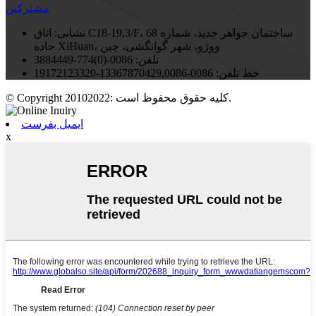
مشترکین
نشانی:
اتاق C18-19,3/F، ساختمان جواهر جدید، شماره 68
جاده XiHuan، ووژو، شهر گوانگشی، چین
تلفن:
0086-(0)774-3884449
خط تلفن:
0086-13367870429,0086-19172123320
© Copyright 20102022: کلیه حقوق محفوظ است.
ایمیل بفرست
x