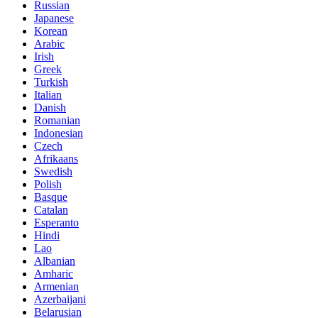
Russian
Japanese
Korean
Arabic
Irish
Greek
Turkish
Italian
Danish
Romanian
Indonesian
Czech
Afrikaans
Swedish
Polish
Basque
Catalan
Esperanto
Hindi
Lao
Albanian
Amharic
Armenian
Azerbaijani
Belarusian