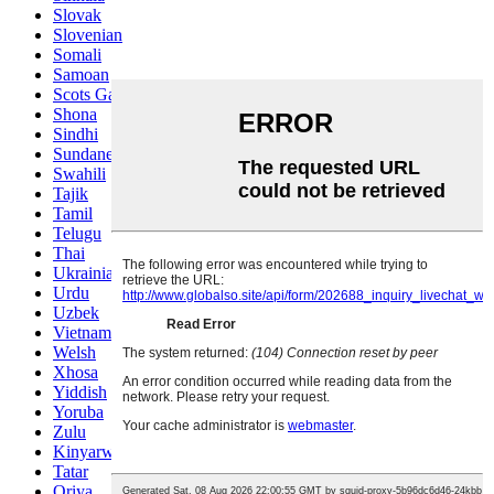
Slovak
Slovenian
Somali
Samoan
Scots Gaelic
Shona
Sindhi
Sundanese
Swahili
Tajik
Tamil
Telugu
Thai
Ukrainian
Urdu
Uzbek
Vietnamese
Welsh
Xhosa
Yiddish
Yoruba
Zulu
Kinyarwanda
Tatar
Oriya